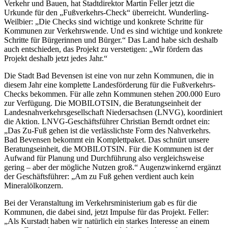
Verkehr und Bauen, hat Stadtdirektor Martin Feller jetzt die
Urkunde für den „Fußverkehrs-Check“ überreicht. Wunderling-
Weilbier: „Die Checks sind wichtige und konkrete Schritte für
Kommunen zur Verkehrswende. Und es sind wichtige und konkrete
Schritte für Bürgerinnen und Bürger.“ Das Land habe sich deshalb
auch entschieden, das Projekt zu verstetigen: „Wir fördern das
Projekt deshalb jetzt jedes Jahr.“
Die Stadt Bad Bevensen ist eine von nur zehn Kommunen, die in
diesem Jahr eine komplette Landesförderung für die Fußverkehrs-
Checks bekommen. Für alle zehn Kommunen stehen 200.000 Euro
zur Verfügung. Die MOBILOTSIN, die Beratungseinheit der
Landesnahverkehrsgesellschaft Niedersachsen (LNVG), koordiniert
die Aktion. LNVG-Geschäftsführer Christian Berndt ordnet ein:
„Das Zu-Fuß gehen ist die verlässlichste Form des Nahverkehrs.
Bad Bevensen bekommt ein Komplettpaket. Das schnürt unsere
Beratungseinheit, die MOBILOTSIN. Für die Kommunen ist der
Aufwand für Planung und Durchführung also vergleichsweise
gering – aber der mögliche Nutzen groß.“ Augenzwinkernd ergänzt
der Geschäftsführer: „Am zu Fuß gehen verdient auch kein
Mineralölkonzern.
Bei der Veranstaltung im Verkehrsministerium gab es für die
Kommunen, die dabei sind, jetzt Impulse für das Projekt. Feller:
„Als Kurstadt haben wir natürlich ein starkes Interesse an einem