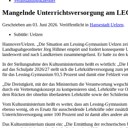
Veranstaltungskalender
Mangelnde Unterrichtsversorgung am LEG:
Geschrieben am
03. Juni 2026
. Veröffentlicht in
Hansestadt Uelzen
.
Subtitle:
Uelzen
Hannover/Uelzen. „Die Situation am Lessing-Gymnasium Uelzen zeigt d
Landtagsabgeordneter Jörg Hillmer empört und fordert konsequente Un
landesweit und nach Landkreisen zusammengefasst. Er hatte zu den ko
In der Stellungnahme des Kultusministeriums heißt es wörtlich: „Di
auf das Schuljahr 2026/27 stellt sich die Lehrkräfteversorgung zum 
für das Lessing-Gymnasium 93,5 Prozent und damit eine Fehlzeit vo
„Die Dreistigkeit, mit der das Ministerium die Verantwortung wegschi
durch ein Vertretungskonzept zu kompensieren sind, Lehrkräfte vor 
dem Rücken der ohnehin überlasteten Lehrkräfte sowie der Schülerin
Vom Kultusministerium heißt es weiter, dass am Lessing-Gymnasium z
ebenso wenig, ob es Ersatz für ausscheidende Lehrkräfte oder zusätzlic
Unterrichtsversorgung unter 100 Prozent und ist damit alles andere als
Das Kultusministerium räumt ein: „Die Ermittlung der rechnerischen U