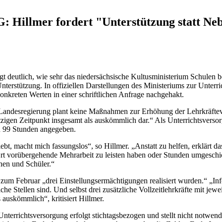
 Hillmer fordert "Unterstützung statt Ne
eutlich, wie sehr das niedersächsische Kultusministerium Schulen bei
terstützung. In offiziellen Darstellungen des Ministeriums zur Unterr
nkreten Werten in einer schriftlichen Anfrage nachgehakt.
e Landesregierung plant keine Maßnahmen zur Erhöhung der Lehrkräfte
jetzigen Zeitpunkt insgesamt als auskömmlich dar.“ Als Unterrichtsver
n 99 Stunden angegeben.
ebt, macht mich fassungslos“, so Hillmer. „Anstatt zu helfen, erklärt 
Ort vorübergehende Mehrarbeit zu leisten haben oder Stunden umgeschi
nen und Schüler.“
um Februar „drei Einstellungsermächtigungen realisiert wurden.“ „Info
he Stellen sind. Und selbst drei zusätzliche Vollzeitlehrkräfte mit jewe
 auskömmlich“, kritisiert Hillmer.
nterrichtsversorgung erfolgt stichtagsbezogen und stellt nicht notwen