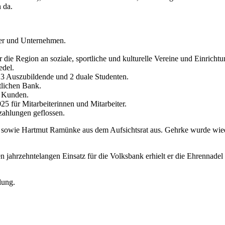
 da.
ker und Unternehmen.
die Region an soziale, sportliche und kulturelle Vereine und Einrichtu
edel.
3 Auszubildende und 2 duale Studenten.
tlichen Bank.
e Kunden.
25 für Mitarbeiterinnen und Mitarbeiter.
zahlungen geflossen.
sowie Hartmut Ramünke aus dem Aufsichtsrat aus. Gehrke wurde wieder
n jahrzehntelangen Einsatz für die Volksbank erhielt er die Ehrennad
lung.