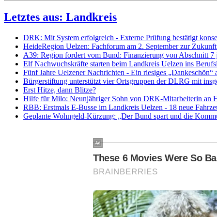
Letztes aus: Landkreis
DRK: Mit System erfolgreich - Externe Prüfung bestätigt kon
HeideRegion Uelzen: Fachforum am 2. September zur Zukunft 
A39: Region fordert vom Bund: Finanzierung von Abschnitt 7 je
Elf Nachwuchskräfte starten beim Landkreis Uelzen ins Beru
Fünf Jahre Uelzener Nachrichten - Ein riesiges „Dankeschön“ a
Bürgerstiftung unterstützt vier Ortsgruppen der DLRG mit in
Erst Hitze, dann Blitze?
Hilfe für Milo: Neunjähriger Sohn von DRK-Mitarbeiterin an 
RBB: Erstmals E-Busse im Landkreis Uelzen - 18 neue Fahrze
Geplante Wohngeld-Kürzung: „Der Bund spart und die Kommunen