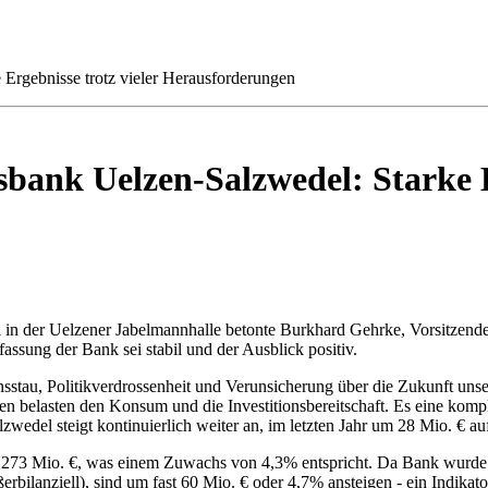
Ergebnisse trotz vieler Herausforderungen
bank Uelzen-Salzwedel: Starke Er
in der Uelzener Jabelmannhalle betonte Burkhard Gehrke, Vorsitzende
fassung der Bank sei stabil und der Ausblick positiv.
sstau, Politikverdrossenheit und Verunsicherung über die Zukunft unser
 belasten den Konsum und die Investitionsbereitschaft. Es eine kompli
edel steigt kontinuierlich weiter an, im letzten Jahr um 28 Mio. € au
.273 Mio. €, was einem Zuwachs von 4,3% entspricht. Da Bank wurde 
bilanziell), sind um fast 60 Mio. € oder 4,7% ansteigen - ein Indikato