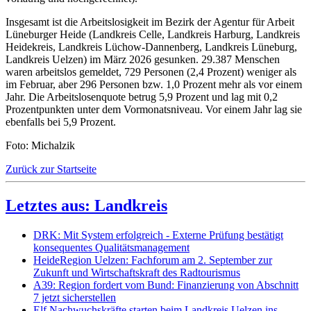
Insgesamt ist die Arbeitslosigkeit im Bezirk der Agentur für Arbeit
Lüneburger Heide (Landkreis Celle, Landkreis Harburg, Landkreis
Heidekreis, Landkreis Lüchow-Dannenberg, Landkreis Lüneburg,
Landkreis Uelzen) im März 2026 gesunken. 29.387 Menschen
waren arbeitslos gemeldet, 729 Personen (2,4 Prozent) weniger als
im Februar, aber 296 Personen bzw. 1,0 Prozent mehr als vor einem
Jahr. Die Arbeitslosenquote betrug 5,9 Prozent und lag mit 0,2
Prozentpunkten unter dem Vormonatsniveau. Vor einem Jahr lag sie
ebenfalls bei 5,9 Prozent.
Foto: Michalzik
Zurück zur Startseite
Letztes aus: Landkreis
DRK: Mit System erfolgreich - Externe Prüfung bestätigt
konsequentes Qualitätsmanagement
HeideRegion Uelzen: Fachforum am 2. September zur
Zukunft und Wirtschaftskraft des Radtourismus
A39: Region fordert vom Bund: Finanzierung von Abschnitt
7 jetzt sicherstellen
Elf Nachwuchskräfte starten beim Landkreis Uelzen ins