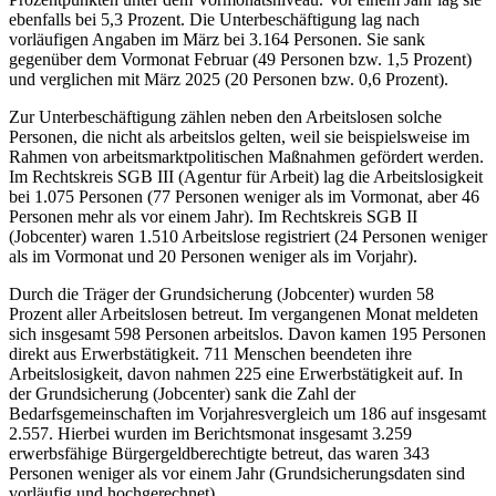
ebenfalls bei 5,3 Prozent. Die Unterbeschäftigung lag nach
vorläufigen Angaben im März bei 3.164 Personen. Sie sank
gegenüber dem Vormonat Februar (49 Personen bzw. 1,5 Prozent)
und verglichen mit März 2025 (20 Personen bzw. 0,6 Prozent).
Zur Unterbeschäftigung zählen neben den Arbeitslosen solche
Personen, die nicht als arbeitslos gelten, weil sie beispielsweise im
Rahmen von arbeitsmarktpolitischen Maßnahmen gefördert werden.
Im Rechtskreis SGB III (Agentur für Arbeit) lag die Arbeitslosigkeit
bei 1.075 Personen (77 Personen weniger als im Vormonat, aber 46
Personen mehr als vor einem Jahr). Im Rechtskreis SGB II
(Jobcenter) waren 1.510 Arbeitslose registriert (24 Personen weniger
als im Vormonat und 20 Personen weniger als im Vorjahr).
Durch die Träger der Grundsicherung (Jobcenter) wurden 58
Prozent aller Arbeitslosen betreut. Im vergangenen Monat meldeten
sich insgesamt 598 Personen arbeitslos. Davon kamen 195 Personen
direkt aus Erwerbstätigkeit. 711 Menschen beendeten ihre
Arbeitslosigkeit, davon nahmen 225 eine Erwerbstätigkeit auf. In
der Grundsicherung (Jobcenter) sank die Zahl der
Bedarfsgemeinschaften im Vorjahresvergleich um 186 auf insgesamt
2.557. Hierbei wurden im Berichtsmonat insgesamt 3.259
erwerbsfähige Bürgergeldberechtigte betreut, das waren 343
Personen weniger als vor einem Jahr (Grundsicherungsdaten sind
vorläufig und hochgerechnet).