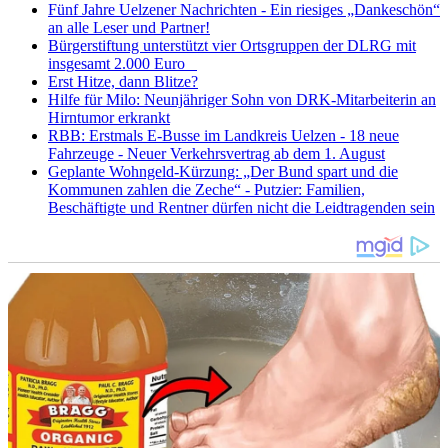
Fünf Jahre Uelzener Nachrichten - Ein riesiges „Dankeschön“
an alle Leser und Partner!
Bürgerstiftung unterstützt vier Ortsgruppen der DLRG mit
insgesamt 2.000 Euro
Erst Hitze, dann Blitze?
Hilfe für Milo: Neunjähriger Sohn von DRK-Mitarbeiterin an
Hirntumor erkrankt
RBB: Erstmals E-Busse im Landkreis Uelzen - 18 neue
Fahrzeuge - Neuer Verkehrsvertrag ab dem 1. August
Geplante Wohngeld-Kürzung: „Der Bund spart und die
Kommunen zahlen die Zeche“ - Putzier: Familien,
Beschäftigte und Rentner dürfen nicht die Leidtragenden sein