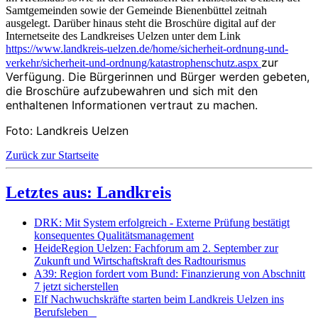
Samtgemeinden sowie der Gemeinde Bienenbüttel zeitnah
ausgelegt. Darüber hinaus steht die Broschüre digital auf der
Internetseite des Landkreises Uelzen unter dem Link
https://www.landkreis-uelzen.de/home/sicherheit-ordnung-und-
zur
verkehr/sicherheit-und-ordnung/katastrophenschutz.aspx
Verfügung. Die Bürgerinnen und Bürger werden gebeten,
die Broschüre aufzubewahren und sich mit den
enthaltenen Informationen vertraut zu machen.
Foto: Landkreis Uelzen
Zurück zur Startseite
Letztes aus: Landkreis
DRK: Mit System erfolgreich - Externe Prüfung bestätigt
konsequentes Qualitätsmanagement
HeideRegion Uelzen: Fachforum am 2. September zur
Zukunft und Wirtschaftskraft des Radtourismus
A39: Region fordert vom Bund: Finanzierung von Abschnitt
7 jetzt sicherstellen
Elf Nachwuchskräfte starten beim Landkreis Uelzen ins
Berufsleben