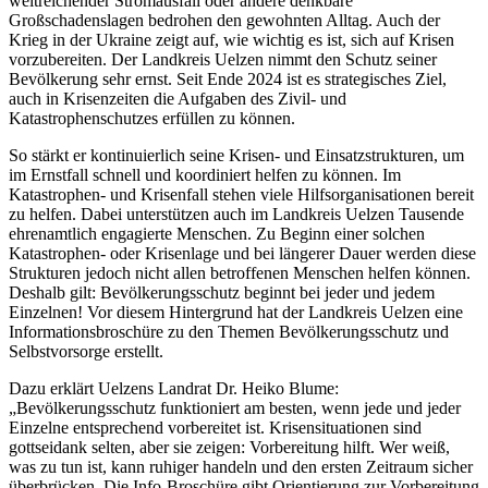
weitreichender Stromausfall oder andere denkbare
Großschadenslagen bedrohen den gewohnten Alltag. Auch der
Krieg in der Ukraine zeigt auf, wie wichtig es ist, sich auf Krisen
vorzubereiten. Der Landkreis Uelzen nimmt den Schutz seiner
Bevölkerung sehr ernst. Seit Ende 2024 ist es strategisches Ziel,
auch in Krisenzeiten die Aufgaben des Zivil- und
Katastrophenschutzes erfüllen zu können.
So stärkt er kontinuierlich seine Krisen- und Einsatzstrukturen, um
im Ernstfall schnell und koordiniert helfen zu können. Im
Katastrophen- und Krisenfall stehen viele Hilfsorganisationen bereit
zu helfen. Dabei unterstützen auch im Landkreis Uelzen Tausende
ehrenamtlich engagierte Menschen. Zu Beginn einer solchen
Katastrophen- oder Krisenlage und bei längerer Dauer werden diese
Strukturen jedoch nicht allen betroffenen Menschen helfen können.
Deshalb gilt: Bevölkerungsschutz beginnt bei jeder und jedem
Einzelnen! Vor diesem Hintergrund hat der Landkreis Uelzen eine
Informationsbroschüre zu den Themen Bevölkerungsschutz und
Selbstvorsorge erstellt.
Dazu erklärt Uelzens Landrat Dr. Heiko Blume:
„Bevölkerungsschutz funktioniert am besten, wenn jede und jeder
Einzelne entsprechend vorbereitet ist. Krisensituationen sind
gottseidank selten, aber sie zeigen: Vorbereitung hilft. Wer weiß,
was zu tun ist, kann ruhiger handeln und den ersten Zeitraum sicher
überbrücken. Die Info-Broschüre gibt Orientierung zur Vorbereitung