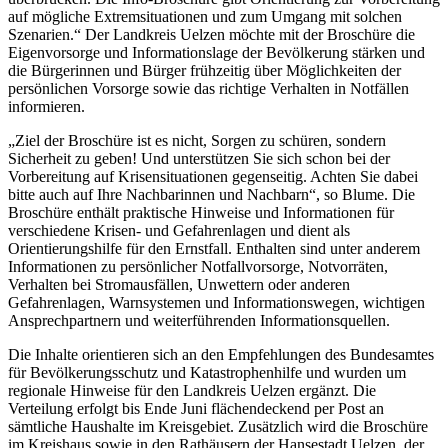
auf mögliche Extremsituationen und zum Umgang mit solchen
Szenarien.“ Der Landkreis Uelzen möchte mit der Broschüre die
Eigenvorsorge und Informationslage der Bevölkerung stärken und
die Bürgerinnen und Bürger frühzeitig über Möglichkeiten der
persönlichen Vorsorge sowie das richtige Verhalten in Notfällen
informieren.
„Ziel der Broschüre ist es nicht, Sorgen zu schüren, sondern
Sicherheit zu geben! Und unterstützen Sie sich schon bei der
Vorbereitung auf Krisensituationen gegenseitig. Achten Sie dabei
bitte auch auf Ihre Nachbarinnen und Nachbarn“, so Blume. Die
Broschüre enthält praktische Hinweise und Informationen für
verschiedene Krisen- und Gefahrenlagen und dient als
Orientierungshilfe für den Ernstfall. Enthalten sind unter anderem
Informationen zu persönlicher Notfallvorsorge, Notvorräten,
Verhalten bei Stromausfällen, Unwettern oder anderen
Gefahrenlagen, Warnsystemen und Informationswegen, wichtigen
Ansprechpartnern und weiterführenden Informationsquellen.
Die Inhalte orientieren sich an den Empfehlungen des Bundesamtes
für Bevölkerungsschutz und Katastrophenhilfe und wurden um
regionale Hinweise für den Landkreis Uelzen ergänzt. Die
Verteilung erfolgt bis Ende Juni flächendeckend per Post an
sämtliche Haushalte im Kreisgebiet. Zusätzlich wird die Broschüre
im Kreishaus sowie in den Rathäusern der Hansestadt Uelzen, der