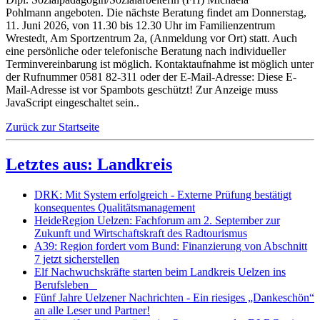
Pohlmann angeboten. Die nächste Beratung findet am Donnerstag,
11. Juni 2026, von 11.30 bis 12.30 Uhr im Familienzentrum
Wrestedt, Am Sportzentrum 2a, (Anmeldung vor Ort) statt. Auch
eine persönliche oder telefonische Beratung nach individueller
Terminvereinbarung ist möglich. Kontaktaufnahme ist möglich unter
der Rufnummer 0581 82-311 oder der E-Mail-Adresse:
Diese E-
Mail-Adresse ist vor Spambots geschützt! Zur Anzeige muss
JavaScript eingeschaltet sein.
.
Zurück zur Startseite
Letztes aus: Landkreis
DRK: Mit System erfolgreich - Externe Prüfung bestätigt
konsequentes Qualitätsmanagement
HeideRegion Uelzen: Fachforum am 2. September zur
Zukunft und Wirtschaftskraft des Radtourismus
A39: Region fordert vom Bund: Finanzierung von Abschnitt
7 jetzt sicherstellen
Elf Nachwuchskräfte starten beim Landkreis Uelzen ins
Berufsleben
Fünf Jahre Uelzener Nachrichten - Ein riesiges „Dankeschön“
an alle Leser und Partner!