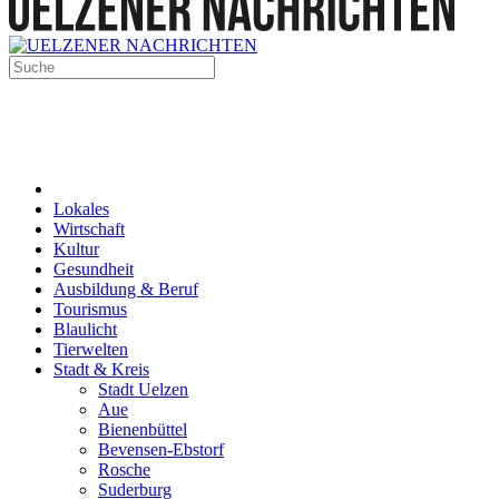
Lokales
Wirtschaft
Kultur
Gesundheit
Ausbildung & Beruf
Tourismus
Blaulicht
Tierwelten
Stadt & Kreis
Stadt Uelzen
Aue
Bienenbüttel
Bevensen-Ebstorf
Rosche
Suderburg