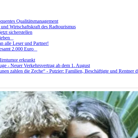
sequentes Qualitätsmanagement
und Wirtschaftskraft des Radtourismus
tzt sicherstellen
fsleben
n alle Leser und Partner!
sgesamt 2.000 Euro
Hirntumor erkrankt
uge - Neuer Verkehrsvertrag ab dem 1. August
 zahlen die Zeche“ - Putzier: Familien, Beschäftigte und Rentner dü