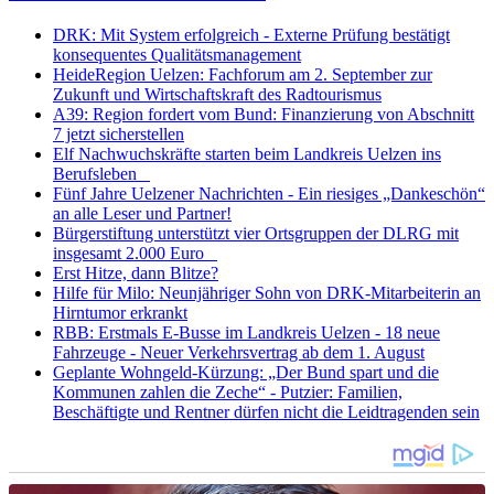
DRK: Mit System erfolgreich - Externe Prüfung bestätigt
konsequentes Qualitätsmanagement
HeideRegion Uelzen: Fachforum am 2. September zur
Zukunft und Wirtschaftskraft des Radtourismus
A39: Region fordert vom Bund: Finanzierung von Abschnitt
7 jetzt sicherstellen
Elf Nachwuchskräfte starten beim Landkreis Uelzen ins
Berufsleben
Fünf Jahre Uelzener Nachrichten - Ein riesiges „Dankeschön“
an alle Leser und Partner!
Bürgerstiftung unterstützt vier Ortsgruppen der DLRG mit
insgesamt 2.000 Euro
Erst Hitze, dann Blitze?
Hilfe für Milo: Neunjähriger Sohn von DRK-Mitarbeiterin an
Hirntumor erkrankt
RBB: Erstmals E-Busse im Landkreis Uelzen - 18 neue
Fahrzeuge - Neuer Verkehrsvertrag ab dem 1. August
Geplante Wohngeld-Kürzung: „Der Bund spart und die
Kommunen zahlen die Zeche“ - Putzier: Familien,
Beschäftigte und Rentner dürfen nicht die Leidtragenden sein