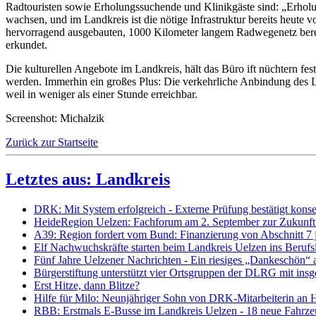
Radtouristen sowie Erholungssuchende und Klinikgäste sind: „Erholung
wachsen, und im Landkreis ist die nötige Infrastruktur bereits heu
hervorragend ausgebauten, 1000 Kilometer langem Radwegenetz berei
erkundet.
Die kulturellen Angebote im Landkreis, hält das Büro ift nüchtern 
werden. Immerhin ein großes Plus: Die verkehrliche Anbindung des 
weil in weniger als einer Stunde erreichbar.
Screenshot: Michalzik
Zurück zur Startseite
Letztes aus: Landkreis
DRK: Mit System erfolgreich - Externe Prüfung bestätigt kon
HeideRegion Uelzen: Fachforum am 2. September zur Zukunft 
A39: Region fordert vom Bund: Finanzierung von Abschnitt 7 je
Elf Nachwuchskräfte starten beim Landkreis Uelzen ins Beru
Fünf Jahre Uelzener Nachrichten - Ein riesiges „Dankeschön“ a
Bürgerstiftung unterstützt vier Ortsgruppen der DLRG mit in
Erst Hitze, dann Blitze?
Hilfe für Milo: Neunjähriger Sohn von DRK-Mitarbeiterin an 
RBB: Erstmals E-Busse im Landkreis Uelzen - 18 neue Fahrze