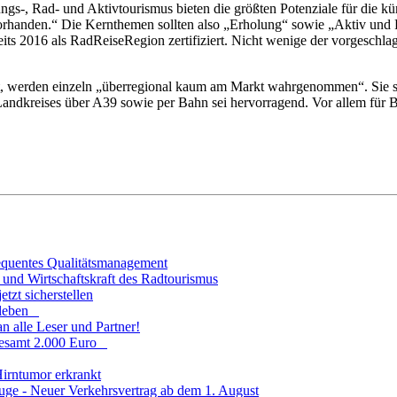
s-, Rad- und Aktivtourismus bieten die größten Potenziale für die k
te vorhanden.“ Die Kernthemen sollten also „Erholung“ sowie „Aktiv u
ts 2016 als RadReiseRegion zertifiziert. Nicht wenige der vorgesch
fest, werden einzeln „überregional kaum am Markt wahrgenommen“. Sie s
Landkreises über A39 sowie per Bahn sei hervorragend. Vor allem für
sequentes Qualitätsmanagement
und Wirtschaftskraft des Radtourismus
tzt sicherstellen
fsleben
n alle Leser und Partner!
sgesamt 2.000 Euro
Hirntumor erkrankt
uge - Neuer Verkehrsvertrag ab dem 1. August