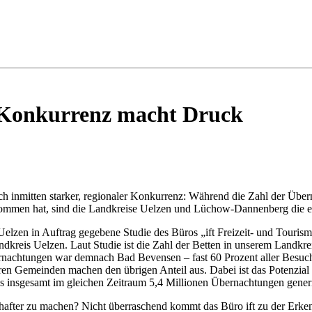
e Konkurrenz macht Druck
ch inmitten starker, regionaler Konkurrenz: Während die Zahl der Über
ommen hat, sind die Landkreise Uelzen und Lüchow-Dannenberg die einz
 Uelzen in Auftrag gegebene Studie des Büros „ift Freizeit- und Touris
ndkreis Uelzen. Laut Studie ist die Zahl der Betten in unserem Landkre
rnachtungen war demnach Bad Bevensen – fast 60 Prozent aller Besuche
ren Gemeinden machen den übrigen Anteil aus. Dabei ist das Potenzia
s insgesamt im gleichen Zeitraum 5,4 Millionen Übernachtungen generi
after zu machen? Nicht überraschend kommt das Büro ift zu der Erkenn