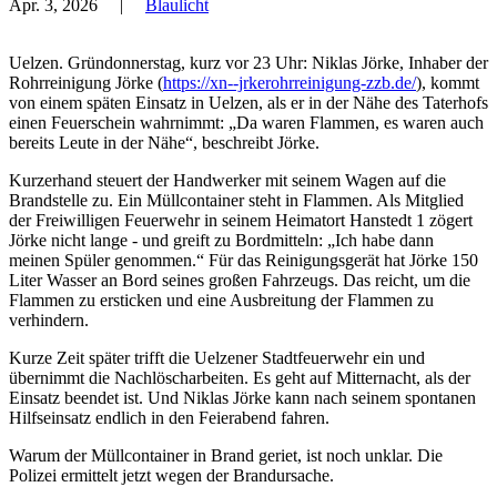
Apr. 3, 2026
|
Blaulicht
Uelzen. Gründonnerstag, kurz vor 23 Uhr: Niklas Jörke, Inhaber der
Rohrreinigung Jörke (
https://xn--jrkerohrreinigung-zzb.de/
), kommt
von einem späten Einsatz in Uelzen, als er in der Nähe des Taterhofs
einen Feuerschein wahrnimmt: „Da waren Flammen, es waren auch
bereits Leute in der Nähe“, beschreibt Jörke.
Kurzerhand steuert der Handwerker mit seinem Wagen auf die
Brandstelle zu. Ein Müllcontainer steht in Flammen. Als Mitglied
der Freiwilligen Feuerwehr in seinem Heimatort Hanstedt 1 zögert
Jörke nicht lange - und greift zu Bordmitteln: „Ich habe dann
meinen Spüler genommen.“ Für das Reinigungsgerät hat Jörke 150
Liter Wasser an Bord seines großen Fahrzeugs. Das reicht, um die
Flammen zu ersticken und eine Ausbreitung der Flammen zu
verhindern.
Kurze Zeit später trifft die Uelzener Stadtfeuerwehr ein und
übernimmt die Nachlöscharbeiten. Es geht auf Mitternacht, als der
Einsatz beendet ist. Und Niklas Jörke kann nach seinem spontanen
Hilfseinsatz endlich in den Feierabend fahren.
Warum der Müllcontainer in Brand geriet, ist noch unklar. Die
Polizei ermittelt jetzt wegen der Brandursache.