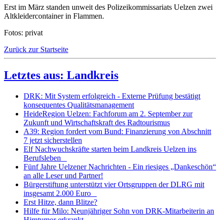
Erst im März standen unweit des Polizeikommissariats Uelzen zwei
Altkleidercontainer in Flammen.
Fotos: privat
Zurück zur Startseite
Letztes aus: Landkreis
DRK: Mit System erfolgreich - Externe Prüfung bestätigt
konsequentes Qualitätsmanagement
HeideRegion Uelzen: Fachforum am 2. September zur
Zukunft und Wirtschaftskraft des Radtourismus
A39: Region fordert vom Bund: Finanzierung von Abschnitt
7 jetzt sicherstellen
Elf Nachwuchskräfte starten beim Landkreis Uelzen ins
Berufsleben
Fünf Jahre Uelzener Nachrichten - Ein riesiges „Dankeschön“
an alle Leser und Partner!
Bürgerstiftung unterstützt vier Ortsgruppen der DLRG mit
insgesamt 2.000 Euro
Erst Hitze, dann Blitze?
Hilfe für Milo: Neunjähriger Sohn von DRK-Mitarbeiterin an
Hirntumor erkrankt