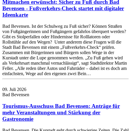
Mitmachen erwünscht: Sicher zu Fuß durch Bad
Bevensen - Fußverkehrs-Check startet mit digitaler
Ideenkarte
Bad Bevensen. Ist der Schulweg zu Fuß sicher? Können Straßen
von Fußgängerinnen und Fußgängern gefahrlos überquert werden?
Gibt es Stolperfallen oder Hindernisse für Rolllatoren oder
Rollstühle auf den Wegen? Unter anderem diese Fragen will die
Stadt Bad Bevensen mit einem „Fußverkehrs-Check“ prüfen.
Zusammen mit Bürgerinnen und Bürgern sollen Wege in der
Kurstadt unter die Lupe genommen werden. „Zu Fuß gehen wird
als Verkehrsart manchmal vernachlässigt“, sagt Stadtdirektor Martin
Feller. „Alle reden über Autos und Fahrräder – dabei ist es doch am
einfachsten, Wege auf den eigenen zwei Bein…
09. Juli 2026
Bad Bevensen
Tourismus-Ausschuss Bad Bevensen: Anträge für
mehr Veranstaltungen und Stärkung der
Gastronomie
Bad Bevensen. Die Kurstadt geht durch schwierige Zeiten. Die Zahl