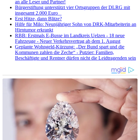
an alle Leser und Partner!
Bürgerstiftung unterstützt vier Ortsgruppen der DLRG mit
insgesamt 2.000 Euro
Erst Hitze, dann Blitze?
Hilfe für Milo: Neunjähriger Sohn von DRK-Mitarbeiterin an
Hirntumor erkrankt
RBB: Erstmals E-Busse im Landkreis Uelzen - 18 neue
Fahrzeuge - Neuer Verkehrsvertrag ab dem 1. August
Geplante Wohngeld-Kürzung: „Der Bund spart und die
Kommunen zahlen die Zeche“ - Putzier: Familien,
Beschäftigte und Rentner dürfen nicht die Leidtragenden sein