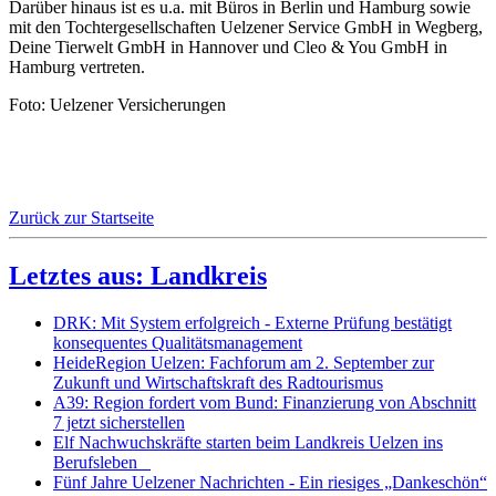
Darüber hinaus ist es u.a. mit Büros in Berlin und Hamburg sowie
mit den Tochtergesellschaften Uelzener Service GmbH in Wegberg,
Deine Tierwelt GmbH in Hannover und Cleo & You GmbH in
Hamburg vertreten.
Foto: Uelzener Versicherungen
Zurück zur Startseite
Letztes aus: Landkreis
DRK: Mit System erfolgreich - Externe Prüfung bestätigt
konsequentes Qualitätsmanagement
HeideRegion Uelzen: Fachforum am 2. September zur
Zukunft und Wirtschaftskraft des Radtourismus
A39: Region fordert vom Bund: Finanzierung von Abschnitt
7 jetzt sicherstellen
Elf Nachwuchskräfte starten beim Landkreis Uelzen ins
Berufsleben
Fünf Jahre Uelzener Nachrichten - Ein riesiges „Dankeschön“