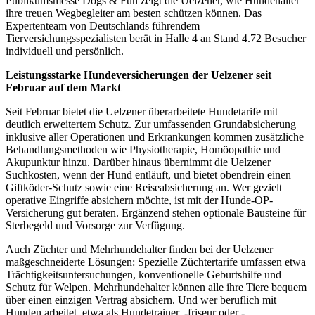
Publikumsmesse Dogs & Fun zeigt die Uelzener, wie Hundehalter
ihre treuen Wegbegleiter am besten schützen können. Das
Expertenteam von Deutschlands führendem
Tierversichungsspezialisten berät in Halle 4 an Stand 4.72 Besucher
individuell und persönlich.
Leistungsstarke Hundeversicherungen der Uelzener seit
Februar auf dem Markt
Seit Februar bietet die Uelzener überarbeitete Hundetarife mit
deutlich erweitertem Schutz. Zur umfassenden Grundabsicherung
inklusive aller Operationen und Erkrankungen kommen zusätzliche
Behandlungsmethoden wie Physiotherapie, Homöopathie und
Akupunktur hinzu. Darüber hinaus übernimmt die Uelzener
Suchkosten, wenn der Hund entläuft, und bietet obendrein einen
Giftköder-Schutz sowie eine Reiseabsicherung an. Wer gezielt
operative Eingriffe absichern möchte, ist mit der Hunde-OP-
Versicherung gut beraten. Ergänzend stehen optionale Bausteine für
Sterbegeld und Vorsorge zur Verfügung.
Auch Züchter und Mehrhundehalter finden bei der Uelzener
maßgeschneiderte Lösungen: Spezielle Züchtertarife umfassen etwa
Trächtigkeitsuntersuchungen, konventionelle Geburtshilfe und
Schutz für Welpen. Mehrhundehalter können alle ihre Tiere bequem
über einen einzigen Vertrag absichern. Und wer beruflich mit
Hunden arbeitet, etwa als Hundetrainer, -friseur oder -