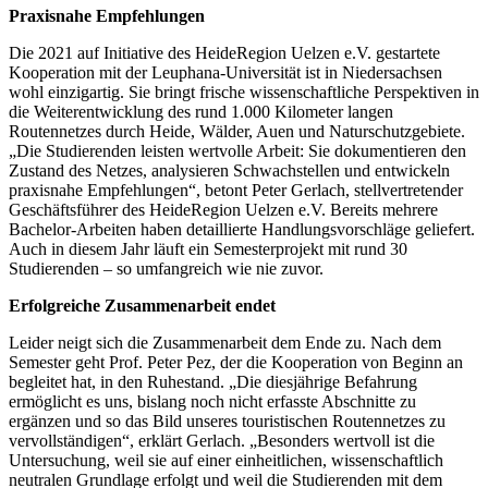
Praxisnahe Empfehlungen
Die 2021 auf Initiative des HeideRegion Uelzen e.V. gestartete
Kooperation mit der Leuphana-Universität ist in Niedersachsen
wohl einzigartig. Sie bringt frische wissenschaftliche Perspektiven in
die Weiterentwicklung des rund 1.000 Kilometer langen
Routennetzes durch Heide, Wälder, Auen und Naturschutzgebiete.
„Die Studierenden leisten wertvolle Arbeit: Sie dokumentieren den
Zustand des Netzes, analysieren Schwachstellen und entwickeln
praxisnahe Empfehlungen“, betont Peter Gerlach, stellvertretender
Geschäftsführer des HeideRegion Uelzen e.V. Bereits mehrere
Bachelor-Arbeiten haben detaillierte Handlungsvorschläge geliefert.
Auch in diesem Jahr läuft ein Semesterprojekt mit rund 30
Studierenden – so umfangreich wie nie zuvor.
Erfolgreiche Zusammenarbeit endet
Leider neigt sich die Zusammenarbeit dem Ende zu. Nach dem
Semester geht Prof. Peter Pez, der die Kooperation von Beginn an
begleitet hat, in den Ruhestand. „Die diesjährige Befahrung
ermöglicht es uns, bislang noch nicht erfasste Abschnitte zu
ergänzen und so das Bild unseres touristischen Routennetzes zu
vervollständigen“, erklärt Gerlach. „Besonders wertvoll ist die
Untersuchung, weil sie auf einer einheitlichen, wissenschaftlich
neutralen Grundlage erfolgt und weil die Studierenden mit dem