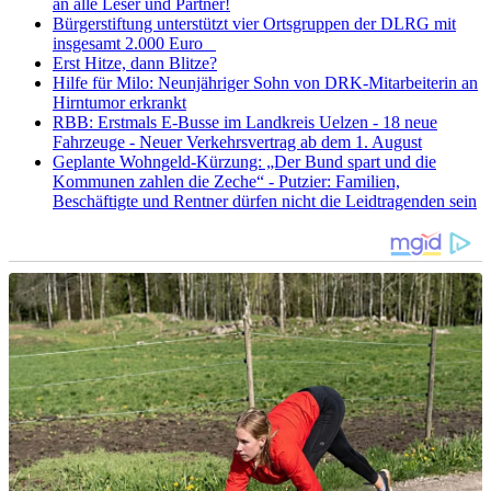
an alle Leser und Partner!
Bürgerstiftung unterstützt vier Ortsgruppen der DLRG mit
insgesamt 2.000 Euro
Erst Hitze, dann Blitze?
Hilfe für Milo: Neunjähriger Sohn von DRK-Mitarbeiterin an
Hirntumor erkrankt
RBB: Erstmals E-Busse im Landkreis Uelzen - 18 neue
Fahrzeuge - Neuer Verkehrsvertrag ab dem 1. August
Geplante Wohngeld-Kürzung: „Der Bund spart und die
Kommunen zahlen die Zeche“ - Putzier: Familien,
Beschäftigte und Rentner dürfen nicht die Leidtragenden sein