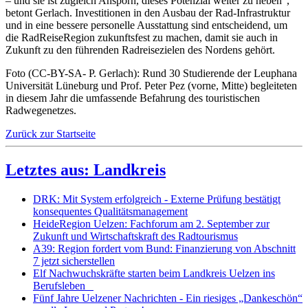
– und sie ist zugleich Ansporn, dieses Potenzial weiter zu heben“,
betont Gerlach. Investitionen in den Ausbau der Rad-Infrastruktur
und in eine bessere personelle Ausstattung sind entscheidend, um
die RadReiseRegion zukunftsfest zu machen, damit sie auch in
Zukunft zu den führenden Radreisezielen des Nordens gehört.
Foto (CC-BY-SA- P. Gerlach): Rund 30 Studierende der Leuphana
Universität Lüneburg und Prof. Peter Pez (vorne, Mitte) begleiteten
in diesem Jahr die umfassende Befahrung des touristischen
Radwegenetzes.
Zurück zur Startseite
Letztes aus: Landkreis
DRK: Mit System erfolgreich - Externe Prüfung bestätigt
konsequentes Qualitätsmanagement
HeideRegion Uelzen: Fachforum am 2. September zur
Zukunft und Wirtschaftskraft des Radtourismus
A39: Region fordert vom Bund: Finanzierung von Abschnitt
7 jetzt sicherstellen
Elf Nachwuchskräfte starten beim Landkreis Uelzen ins
Berufsleben
Fünf Jahre Uelzener Nachrichten - Ein riesiges „Dankeschön“