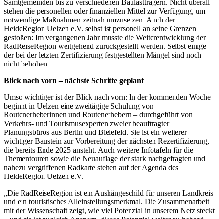
Samtgemeinden bis zu verschiedenen Baulastträgern. Nicht überall
stehen die personellen oder finanziellen Mittel zur Verfügung, um
notwendige Maßnahmen zeitnah umzusetzen. Auch der
HeideRegion Uelzen e.V. selbst ist personell an seine Grenzen
gestoßen: Im vergangenen Jahr musste die Weiterentwicklung der
RadReiseRegion weitgehend zurückgestellt werden. Selbst einige
der bei der letzten Zertifizierung festgestellten Mängel sind noch
nicht behoben.
Blick nach vorn – nächste Schritte geplant
Umso wichtiger ist der Blick nach vorn: In der kommenden Woche
beginnt in Uelzen eine zweitägige Schulung von
Routenerheberinnen und Routenerhebern – durchgeführt von
Verkehrs- und Tourismusexperten zweier beauftragter
Planungsbüros aus Berlin und Bielefeld. Sie ist ein weiterer
wichtiger Baustein zur Vorbereitung der nächsten Rezertifizierung,
die bereits Ende 2025 ansteht. Auch weitere Infotafeln für die
Thementouren sowie die Neuauflage der stark nachgefragten und
nahezu vergriffenen Radkarte stehen auf der Agenda des
HeideRegion Uelzen e.V.
„Die RadReiseRegion ist ein Aushängeschild für unseren Landkreis
und ein touristisches Alleinstellungsmerkmal. Die Zusammenarbeit
mit der Wissenschaft zeigt, wie viel Potenzial in unserem Netz steckt