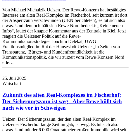
Von Michael Michalzik Uelzen. Der Rewe-Konzern hat bestätigtes
Interesse am alten Real-Komplex im Fischerhof, seit kurzem ist dort
der Absperrzaun verschwunden (UEN berichteten), es tut sich also
etwas. Und dennoch hält sich Rewe Nord bedeckt: „Keine neuen
Infos“, lautet der knappe Kommentar aus der Zentrale in Kiel. Jetzt
reagiert die Uelzener Politik auf die Rewe-
Kommunikationsstrategie: Joachim Delekat, UWG-
Fraktionsmitglied im Rat der Hansestadt Uelzen: „In Zeiten von
Transparenz, Bürger- und Kundenfreundlichkeit ist die
Kommunikationspolitik, die wir zurzeit vom Rewe-Konzern Nord
erle…
25. Juli 2025
Wirtschaft
Zukunft des alten Real-Komplexes im Fischerhof:
Der Sicherungszaun ist weg - Aber Rewe hüllt sich
nach wie vor in Schweigen
Uelzen. Der Sicherungszaun, der den alten Real-Komplex im
Uelzener Fischerhof lange Zeit umgab, ist weg. Es tut sich also
etwas. Und mit der 6.000 Quadratmeter großen Immobilie wird seit