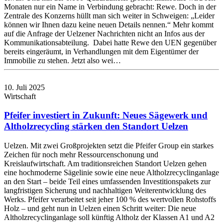
Monaten nur ein Name in Verbindung gebracht: Rewe. Doch in der
Zentrale des Konzerns hüllt man sich weiter in Schweigen: „Leider
können wir Ihnen dazu keine neuen Details nennen.“ Mehr kommt
auf die Anfrage der Uelzener Nachrichten nicht an Infos aus der
Kommunikationsabteilung. Dabei hatte Rewe den UEN gegenüber
bereits eingeräumt, in Verhandlungen mit dem Eigentümer der
Immobilie zu stehen. Jetzt also wei…
10. Juli 2025
Wirtschaft
Pfeifer investiert in Zukunft: Neues Sägewerk und
Altholzrecycling stärken den Standort Uelzen
Uelzen. Mit zwei Großprojekten setzt die Pfeifer Group ein starkes
Zeichen für noch mehr Ressourcenschonung und
Kreislaufwirtschaft. Am traditionsreichen Standort Uelzen gehen
eine hochmoderne Sägelinie sowie eine neue Altholzrecyclinganlage
an den Start – beide Teil eines umfassenden Investitionspakets zur
langfristigen Sicherung und nachhaltigen Weiterentwicklung des
Werks. Pfeifer verarbeitet seit jeher 100 % des wertvollen Rohstoffs
Holz – und geht nun in Uelzen einen Schritt weiter: Die neue
Altholzrecyclinganlage soll künftig Altholz der Klassen A1 und A2